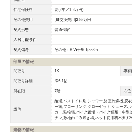
住宅保険料
要(2年／1.8万円)
その他費用
[鍵交換費用]3.85万円
契約形態
普通借家
入居可能条件
-
契約備考
その他：BiVi千里山853m
部屋の情報
間取り
1K
専有
間取り詳細
洋6.1帖
所在階
7階
方位
給湯,バストイレ別,シャワー,浴室乾燥機,脱
ー南,フローリング,クローゼット,シューズボ
設備
カー,駐輪場,バイク置場（バイク種類：中型
チン,敷地内ごみ置き場,ネット使用料不要,C
建物の情報