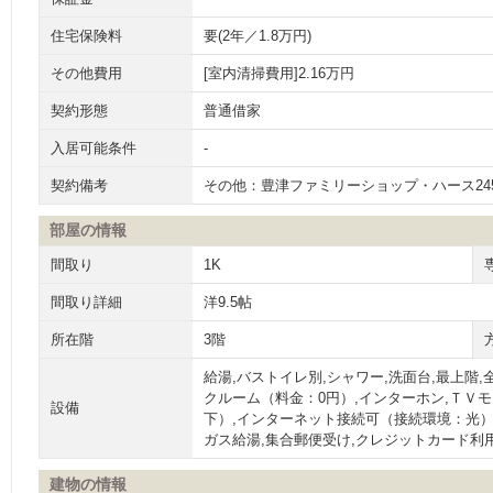
住宅保険料
要(2年／1.8万円)
その他費用
[室内清掃費用]2.16万円
契約形態
普通借家
入居可能条件
-
契約備考
その他：豊津ファミリーショップ・ハース24
部屋の情報
間取り
1K
間取り詳細
洋9.5帖
所在階
3階
給湯,バストイレ別,シャワー,洗面台,最上階
クルーム（料金：0円）,インターホン,ＴＶ
設備
下）,インターネット接続可（接続環境：光）,
ガス給湯,集合郵便受け,クレジットカード利用
建物の情報